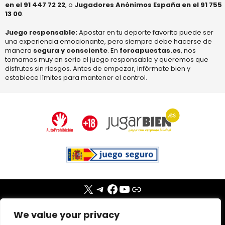
en el 91 447 72 22
, o
Jugadores Anónimos España en el 91 755
13 00
.
Juego responsable:
Apostar en tu deporte favorito puede ser
una experiencia emocionante, pero siempre debe hacerse de
manera
segura y consciente
. En
foroapuestas.es
, nos
tomamos muy en serio el juego responsable y queremos que
disfrutes sin riesgos. Antes de empezar, infórmate bien y
establece límites para mantener el control.
X
Telegram
Facebook
YouTube
Enlace
ForoApuestas.es 2008-2026© ―
Privacidad
•
We value your privacy
Cookies
•
Aviso legal
•
Juego seguro
•
Sitemap
•
📰