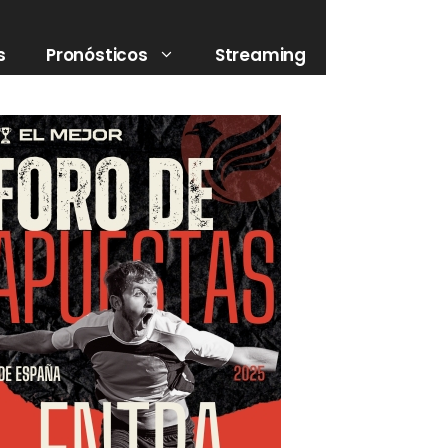
s
Pronósticos
Streaming