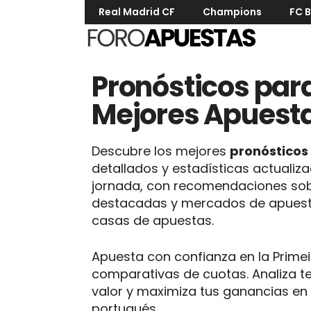
Saltar
Real Madrid CF
Champions
FC 
al
contenido
Pronósticos para
Mejores Apuesta
Descubre los mejores
pronósticos 
detallados y estadísticas actualiz
jornada, con recomendaciones sob
destacadas y mercados de apuesta
casas de apuestas.
Apuesta con confianza en la Primeir
comparativas de cuotas. Analiza t
valor y maximiza tus ganancias en 
portugués.