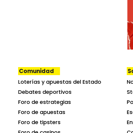
Comunidad
S
Loterías y apuestas del Estado
N
Debates deportivos
St
Foro de estrategias
Po
Foro de apuestas
Es
Foro de tipsters
En
Foro de casinos
C