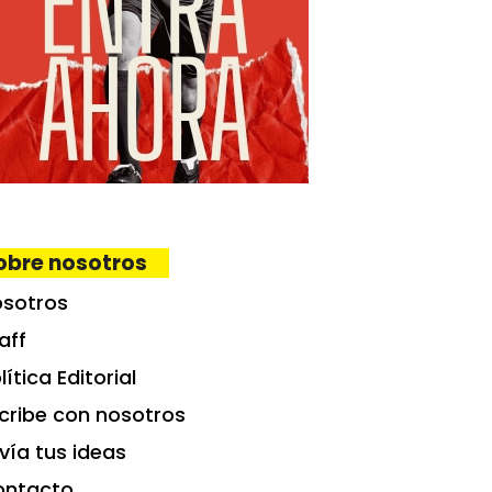
obre nosotros
osotros
aff
lítica Editorial
cribe con nosotros
vía tus ideas
ontacto